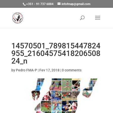
+351 - 91 737 6884
infofmap@gmail.com
14570501_789815447824
955_21604575418206508
24_n
by
Pedro FMA-P
|
Fev 17, 2018
|
0 comments