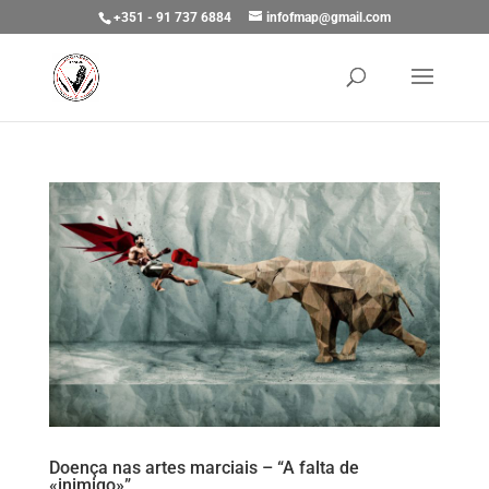
+351 - 91 737 6884
infofmap@gmail.com
Doença nas artes marciais – “A falta de
«inimigo»”