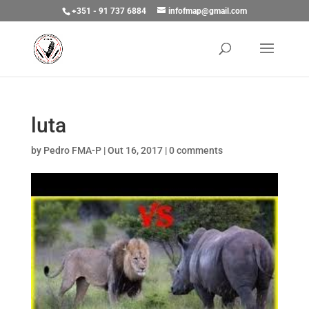
+351 - 91 737 6884
infofmap@gmail.com
luta
by
Pedro FMA-P
|
Out 16, 2017
|
0 comments