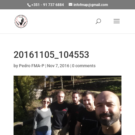
+351 - 91 737 6884
infofmap@gmail.com
20161105_104553
by
Pedro FMA-P
|
Nov 7, 2016
|
0 comments