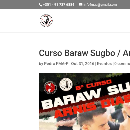
+351 - 91 737 6884
infofmap@gmail.com
Curso Baraw Sugbo / Ar
by
Pedro FMA-P
|
Out 31, 2016
|
Eventos
|
0 comm