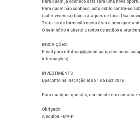
Para quem já conhece esta será uma nova oportu
Para quem não conhece, este estilo centra-se sob
(sobrevivência) face a ataques de faca. Usa movi
Trata-se de formação nesta área e uma oportunida
O seminário é aberto a todos os estilos e pratican
INSCRIÇÕES:
Email para infofmap@gmail.com, com nome compl
informações).
INVESTIMENTO:
Desconto na inscrição até 31 de Dez 2016
Para qualquer questão, não hesite em contactar-
Obrigado.
A equipa FMA-P