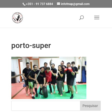
+351 - 91 737 6884
infofmap@gmail.com
porto-super