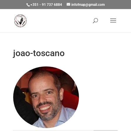
+351 - 91 737 6884
infofmap@gmail.com
joao-toscano