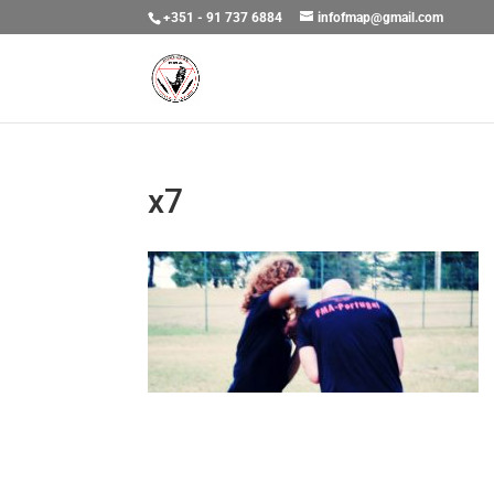
+351 - 91 737 6884
infofmap@gmail.com
x7