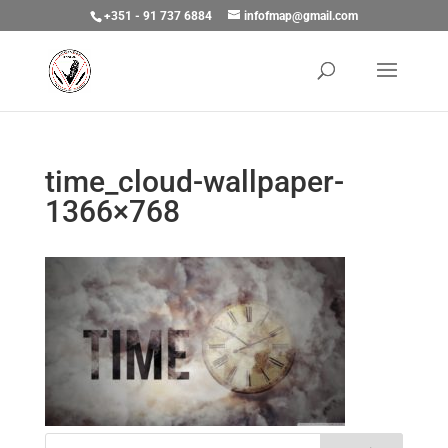
+351 - 91 737 6884
infofmap@gmail.com
time_cloud-wallpaper-
1366×768