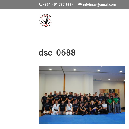
+351 - 91 737 6884
infofmap@gmail.com
dsc_0688