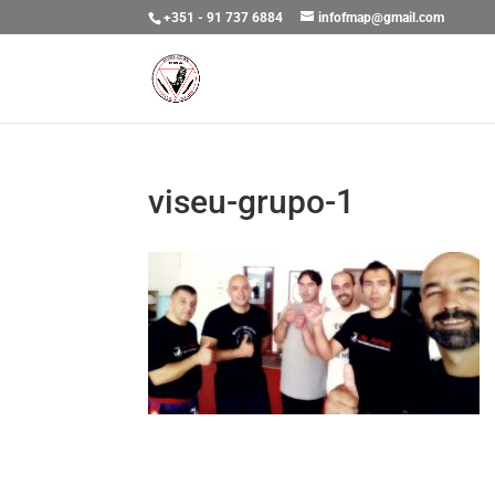
+351 - 91 737 6884
infofmap@gmail.com
viseu-grupo-1