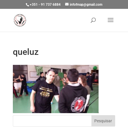
+351 - 91 737 6884
infofmap@gmail.com
queluz