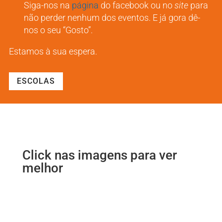
Siga-nos na
página
do facebook ou no
site
para
não perder nenhum dos eventos. E já gora dê-
nos o seu “Gosto”.
Estamos à sua espera.
ESCOLAS
Click nas imagens para ver
melhor